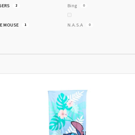
GERS
Bing
2
0
IE MOUSE
N.A.S.A
1
0