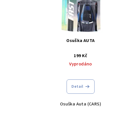
p
r
o
Osuška AUTA
d
u
199 Kč
k
Vyprodáno
t
ů
Detail
Osuška Auta (CARS)