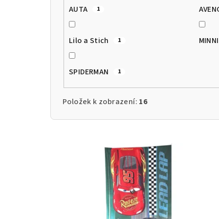
AUTA
AVEN
1
Lilo a Stich
MINN
1
SPIDERMAN
1
Položek k zobrazení:
16
V
ý
p
i
s