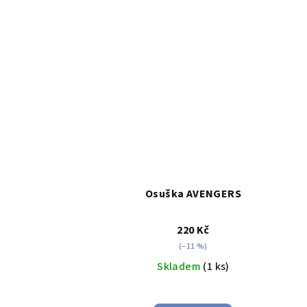
Osuška AVENGERS
220 Kč
(–11 %)
Skladem
(1 ks)