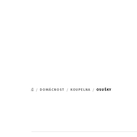
Přejít
na
obsah
/
DOMÁCNOST
/
KOUPELNA
/
OSUŠKY
DOMŮ