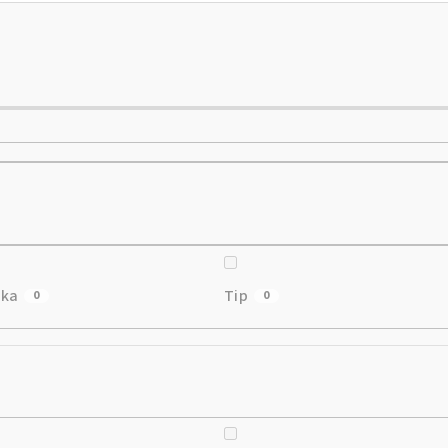
nka
Tip
0
0