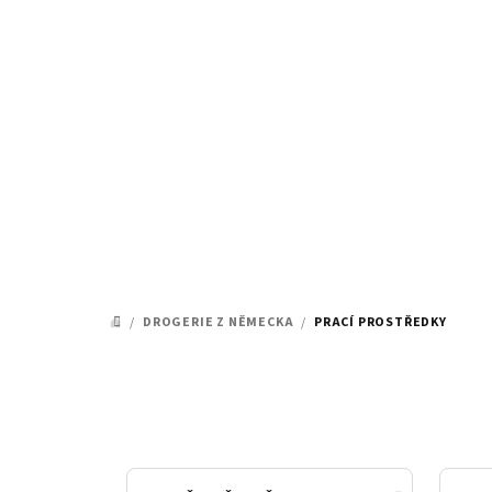
Přejít
na
obsah
/
DROGERIE Z NĚMECKA
/
PRACÍ PROSTŘEDKY
DOMŮ