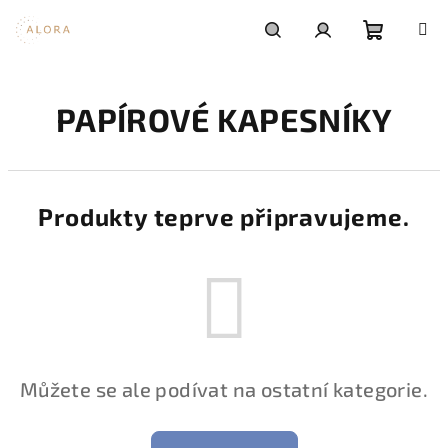
Přejít
na
obsah
Nákupní
Hledat
Přihlášení
PAPÍROVÉ KAPESNÍKY
košík
Produkty teprve připravujeme.
Můžete se ale podívat na ostatní kategorie.