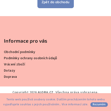
Zpět do obchodu
Z
á
p
a
Informace pro vás
t
Obchodní podmínky
í
Podmínky ochrany osobních údajů
Vrácení zboží
Dotazy
Doprava
Copyright 2026
ALORA.CZ
. Všechna práva vyhrazena.
Tento web používá soubory cookie. Dalším procházením tohoto webu
Vytvořil Shoptet
vyjadřujete souhlas s jejich používáním.. Více informací
zde
.
Rozumím