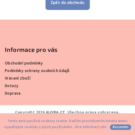
Zpět do obchodu
Z
á
p
a
Informace pro vás
t
Obchodní podmínky
í
Podmínky ochrany osobních údajů
Vrácení zboží
Dotazy
Doprava
Copyright 2026
ALORA.CZ
. Všechna práva vyhrazena.
Tento web používá soubory cookie. Dalším procházením tohoto webu
Vytvořil Shoptet
vyjadřujete souhlas s jejich používáním.. Více informací
zde
.
Rozumím