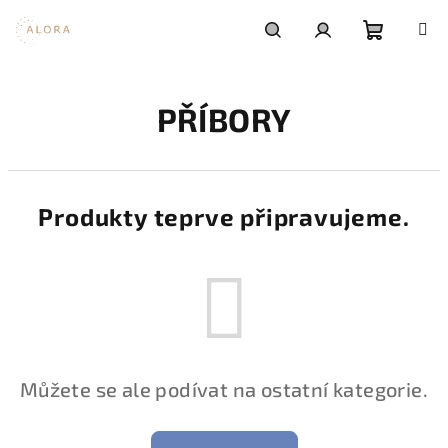
Přejít
na
obsah
Nákupní
Hledat
Přihlášení
PŘÍBORY
košík
Produkty teprve připravujeme.
Můžete se ale podívat na ostatní kategorie.