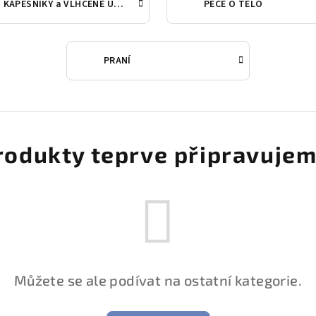
KAPESNÍKY a VLHČENÉ UBROUSKY
PÉČE O TĚLO
PRANÍ
rodukty teprve připravujem
Můžete se ale podívat na ostatní kategorie.