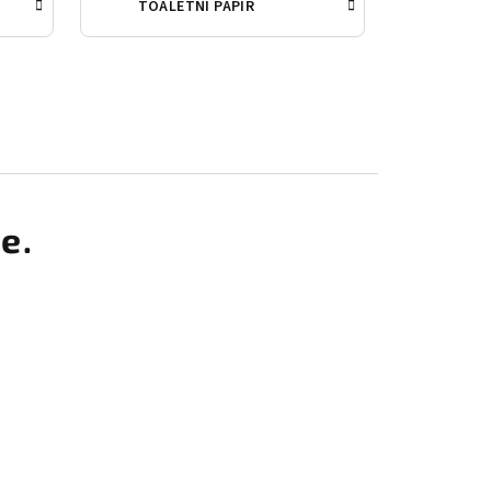
TOALETNÍ PAPÍR
e.