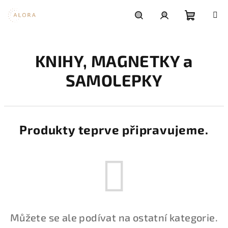
Přejít
na
obsah
Nákupní
Hledat
Přihlášení
KNIHY, MAGNETKY a
košík
SAMOLEPKY
Produkty teprve připravujeme.
Můžete se ale podívat na ostatní kategorie.