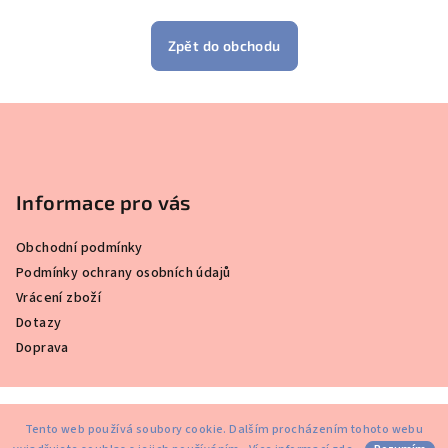
Zpět do obchodu
Z
á
p
a
Informace pro vás
t
Obchodní podmínky
í
Podmínky ochrany osobních údajů
Vrácení zboží
Dotazy
Doprava
Copyright 2026
ALORA.CZ
. Všechna práva vyhrazena.
Tento web používá soubory cookie. Dalším procházením tohoto webu