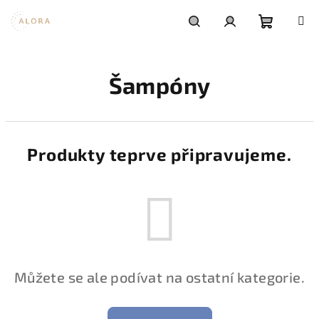
Přejít
na
obsah
Nákupní
Hledat
Přihlášení
Šampóny
košík
Produkty teprve připravujeme.
Můžete se ale podívat na ostatní kategorie.