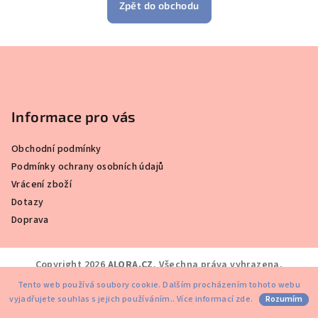
Zpět do obchodu
Z
á
p
a
Informace pro vás
t
Obchodní podmínky
í
Podmínky ochrany osobních údajů
Vrácení zboží
Dotazy
Doprava
Copyright 2026
ALORA.CZ
. Všechna práva vyhrazena.
Tento web používá soubory cookie. Dalším procházením tohoto webu
Vytvořil Shoptet
vyjadřujete souhlas s jejich používáním.. Více informací
zde
.
Rozumím