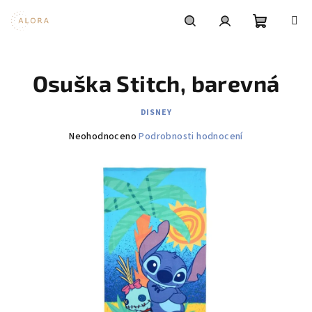
Přejít
na
obsah
Nákupní
Hledat
Přihlášení
Osuška Stitch, barevná
košík
DISNEY
Průměrné
Neohodnoceno
Podrobnosti hodnocení
hodnocení
produktu
je
0,0
z
5
hvězdiček.