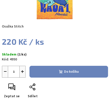
Osuška Stitch
220 Kč
/ ks
Měrná
Skladem
(1 ks)
cena:
Kód:
4950
−
+
Do košíku
Zeptat se
Sdílet