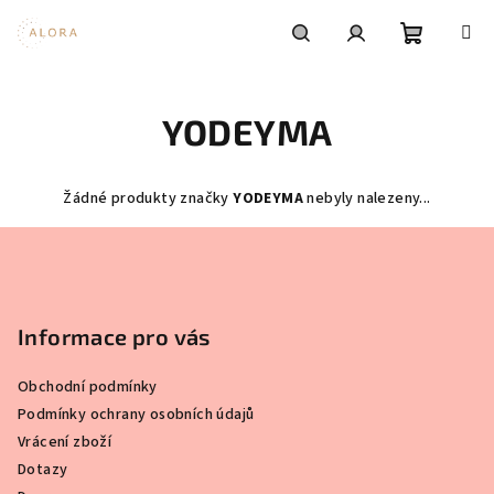
Přejít
na
obsah
Nákupní
Hledat
Přihlášení
YODEYMA
košík
Žádné produkty značky
YODEYMA
nebyly nalezeny...
Z
á
p
a
Informace pro vás
t
Obchodní podmínky
í
Podmínky ochrany osobních údajů
Vrácení zboží
Dotazy