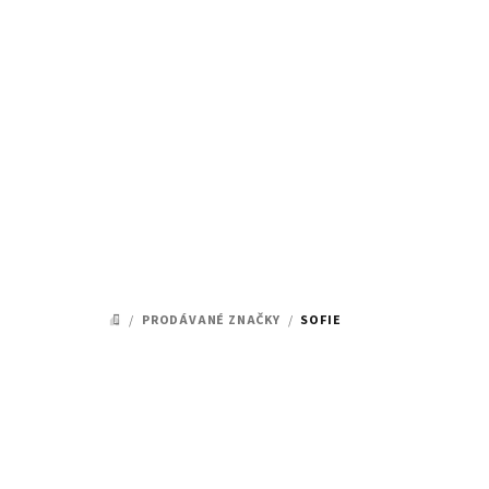
Přejít
na
obsah
/
PRODÁVANÉ ZNAČKY
/
SOFIE
DOMŮ