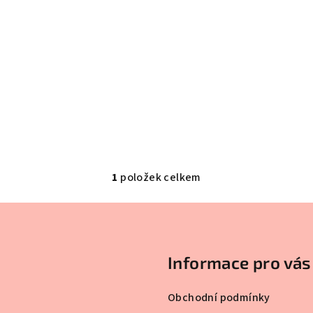
1
položek celkem
O
v
l
á
Informace pro vás
d
a
Obchodní podmínky
c