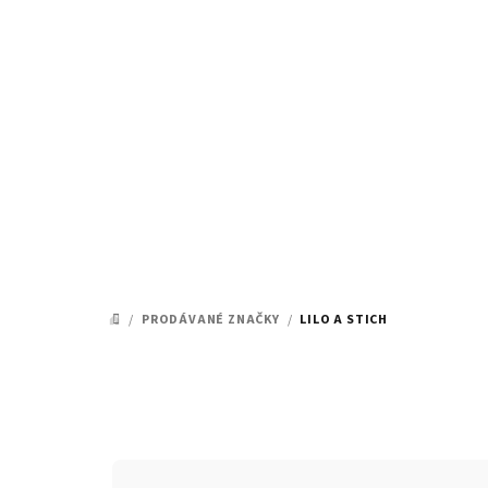
Přejít
na
obsah
/
PRODÁVANÉ ZNAČKY
/
LILO A STICH
DOMŮ