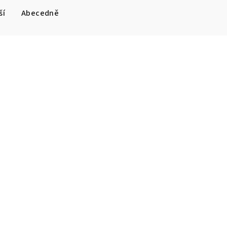
ší
Abecedně