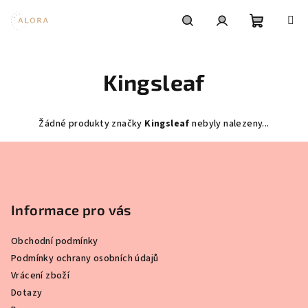
Přejít
na
obsah
Nákupní
Hledat
Přihlášení
Kingsleaf
košík
Žádné produkty značky
Kingsleaf
nebyly nalezeny...
Z
á
p
a
Informace pro vás
t
Obchodní podmínky
í
Podmínky ochrany osobních údajů
Vrácení zboží
Dotazy