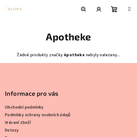
Přejít
na
obsah
Nákupní
Hledat
Přihlášení
Apotheke
košík
Žádné produkty značky
Apotheke
nebyly nalezeny...
Z
á
p
a
Informace pro vás
t
Obchodní podmínky
í
Podmínky ochrany osobních údajů
Vrácení zboží
Dotazy