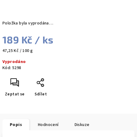
Položka byla vyprodána…
189 Kč
/ ks
Měrná
47,25 Kč / 100 g
cena:
Vyprodáno
Kód:
5298
Zeptat se
Sdílet
Popis
Hodnocení
Diskuze