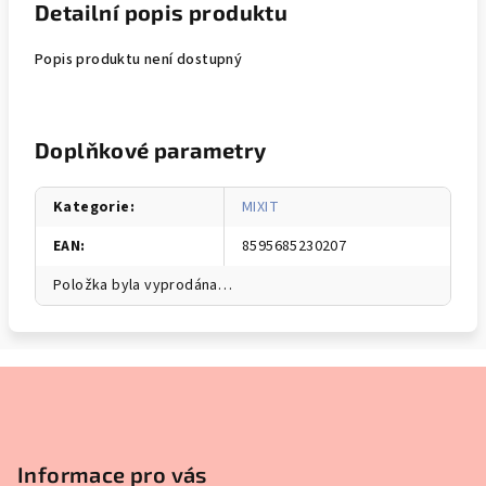
Detailní popis produktu
Popis produktu není dostupný
Doplňkové parametry
Kategorie
:
MIXIT
EAN
:
8595685230207
Položka byla vyprodána…
Z
á
p
a
Informace pro vás